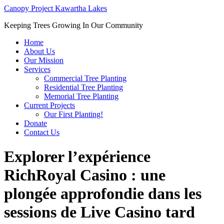
Skip
Canopy Project Kawartha Lakes
to
Keeping Trees Growing In Our Community
content
Home
About Us
Our Mission
Services
Commercial Tree Planting
Residential Tree Planting
Memorial Tree Planting
Current Projects
Our First Planting!
Donate
Contact Us
Explorer l’expérience
RichRoyal Casino : une
plongée approfondie dans les
sessions de Live Casino tard