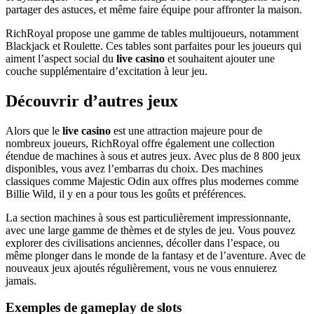
partager des astuces, et même faire équipe pour affronter la maison.
RichRoyal propose une gamme de tables multijoueurs, notamment
Blackjack et Roulette. Ces tables sont parfaites pour les joueurs qui
aiment l’aspect social du
live casino
et souhaitent ajouter une
couche supplémentaire d’excitation à leur jeu.
Découvrir d’autres jeux
Alors que le
live casino
est une attraction majeure pour de
nombreux joueurs, RichRoyal offre également une collection
étendue de machines à sous et autres jeux. Avec plus de 8 800 jeux
disponibles, vous avez l’embarras du choix. Des machines
classiques comme Majestic Odin aux offres plus modernes comme
Billie Wild, il y en a pour tous les goûts et préférences.
La section machines à sous est particulièrement impressionnante,
avec une large gamme de thèmes et de styles de jeu. Vous pouvez
explorer des civilisations anciennes, décoller dans l’espace, ou
même plonger dans le monde de la fantasy et de l’aventure. Avec de
nouveaux jeux ajoutés régulièrement, vous ne vous ennuierez
jamais.
Exemples de gameplay de slots